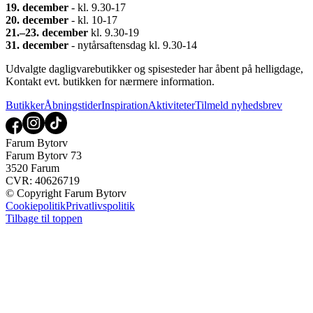
19. december
- kl. 9.30-17
20. december
- kl. 10-17
21.–23. december
kl. 9.30-19
31. december
- nytårsaftensdag kl. 9.30-14
Udvalgte dagligvarebutikker og spisesteder har åbent på helligdage,
Kontakt evt. butikken for nærmere information.
Butikker
Åbningstider
Inspiration
Aktiviteter
Tilmeld nyhedsbrev
Farum Bytorv
Farum Bytorv 73
3520 Farum
CVR: 40626719
© Copyright Farum Bytorv
Cookiepolitik
Privatlivspolitik
Tilbage til toppen