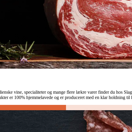
ienske vine, specialiteter og mange flere lækre varer finder du hos Slagt
odukter er 100% hjemmelavede og er produceret med en klar holdning til 