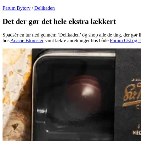
Farum Bytorv
/
Delikaden
Det der gør det hele ekstra lækkert
Spadsér en tur ned gennem ‘Delikaden’ og shop alle de ting, der gør liv
hos
Acacie Blomster
samt lækre anretninger hos både
Farum Ost og 