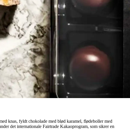
 med knas, fyldt chokolade med blød karamel, flødeboller med
 under det internationale Fairtrade Kakaoprogram, som sikrer en