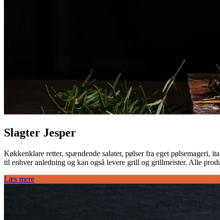
Slagter Jesper
Køkkenklare retter, spændende salater, pølser fra eget pølsemageri, ital
til enhver anledning og kan også levere grill og grillmeister. Alle pr
Læs mere