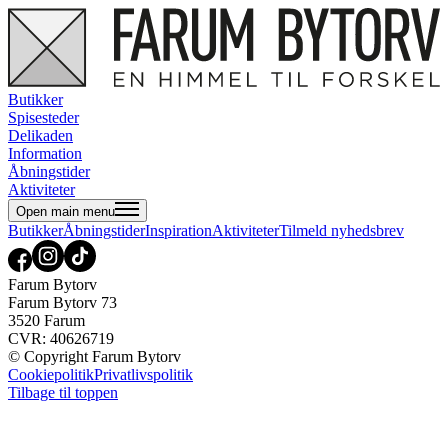
Butikker
Spisesteder
Delikaden
Information
Åbningstider
Aktiviteter
Open main menu
Butikker
Åbningstider
Inspiration
Aktiviteter
Tilmeld nyhedsbrev
Farum Bytorv
Farum Bytorv 73
3520 Farum
CVR: 40626719
© Copyright Farum Bytorv
Cookiepolitik
Privatlivspolitik
Tilbage til toppen