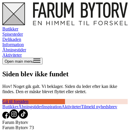
Butikker
Spisesteder
Delikaden
Information
Åbningstider
Aktiviteter
Open main menu
Siden blev ikke fundet
Hov! Noget gik galt. Vi beklager. Siden du leder efter kan ikke
findes. Den er måske blevet flyttet eller slettet.
Gå til forsiden
Butikker
Åbningstider
Inspiration
Aktiviteter
Tilmeld nyhedsbrev
Farum Bytorv
Farum Bytorv 73