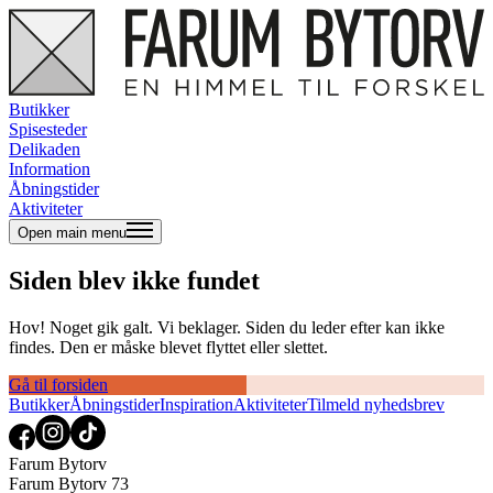
Butikker
Spisesteder
Delikaden
Information
Åbningstider
Aktiviteter
Open main menu
Siden blev ikke fundet
Hov! Noget gik galt. Vi beklager. Siden du leder efter kan ikke
findes. Den er måske blevet flyttet eller slettet.
Gå til forsiden
Butikker
Åbningstider
Inspiration
Aktiviteter
Tilmeld nyhedsbrev
Farum Bytorv
Farum Bytorv 73