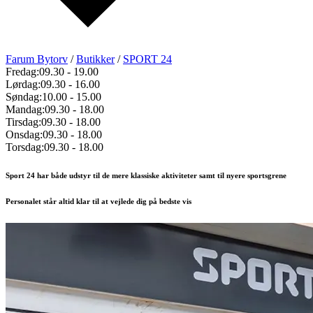
Farum Bytorv
/
Butikker
/
SPORT 24
Fredag:
09.30
-
19.00
Lørdag:
09.30
-
16.00
Søndag:
10.00
-
15.00
Mandag:
09.30
-
18.00
Tirsdag:
09.30
-
18.00
Onsdag:
09.30
-
18.00
Torsdag:
09.30
-
18.00
Sport 24 har både udstyr til de mere klassiske aktiviteter samt til nyere sportsgrene
Personalet står altid klar til at vejlede dig på bedste vis