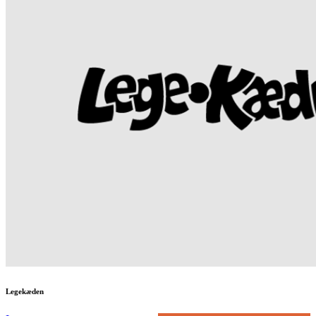
Legekæden