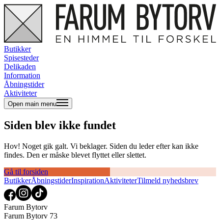
Butikker
Spisesteder
Delikaden
Information
Åbningstider
Aktiviteter
Open main menu
Siden blev ikke fundet
Hov! Noget gik galt. Vi beklager. Siden du leder efter kan ikke
findes. Den er måske blevet flyttet eller slettet.
Gå til forsiden
Butikker
Åbningstider
Inspiration
Aktiviteter
Tilmeld nyhedsbrev
Farum Bytorv
Farum Bytorv 73