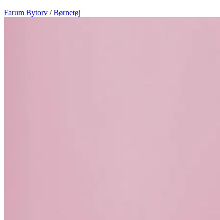
Farum Bytorv
/
Børnetøj