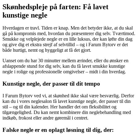
Skønhedspleje på farten: Få lavet
kunstige negle
Hverdagen er travl. Tiden er knap. Men det betyder ikke, at du skal
gå på kompromis med, hvordan du præsenterer dig selv. Tværtimod.
Smukke og velplejede negle er en lille luksus, der kan løfte din dag
og give dig et ekstra strejf af selvtillid – og i Farum Bytorv er det
både hurtigt, nemt og hyggeligt at få det gjort.
Uanset om du har 30 minutter mellem ærinder, eller du ønsker en
afslappende stund for dig selv, kan du få lavet smukke kunstige
negle i rolige og professionelle omgivelser – midt i din hverdag.
Kunstige negle, der passer til dit tempo
I Farum Bytorv ved vi, at skønhed ikke skal være besværlig. Derfor
kan du i vores neglesalon få lavet kunstige negle, der passer til din
stil – og til din kalender. Her handler det om fleksibilitet og
tilgængelighed. Du kan nemt kombinere din neglebehandling med
indkøb, frokost eller andre gøremål i centret.
Falske negle er en oplagt løsning til dig, der: