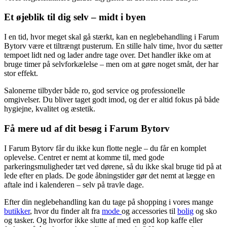
Et øjeblik til dig selv – midt i byen
I en tid, hvor meget skal gå stærkt, kan en neglebehandling i Farum
Bytorv være et tiltrængt pusterum. En stille halv time, hvor du sætter
tempoet lidt ned og lader andre tage over. Det handler ikke om at
bruge timer på selvforkælelse – men om at gøre noget småt, der har
stor effekt.
Salonerne tilbyder både ro, god service og professionelle
omgivelser. Du bliver taget godt imod, og der er altid fokus på både
hygiejne, kvalitet og æstetik.
Få mere ud af dit besøg i Farum Bytorv
I Farum Bytorv får du ikke kun flotte negle – du får en komplet
oplevelse. Centret er nemt at komme til, med gode
parkeringsmuligheder tæt ved dørene, så du ikke skal bruge tid på at
lede efter en plads. De gode åbningstider gør det nemt at lægge en
aftale ind i kalenderen – selv på travle dage.
Efter din neglebehandling kan du tage på shopping i vores mange
butikker
, hvor du finder alt fra
mode
og accessories til
bolig
og sko
og tasker. Og hvorfor ikke slutte af med en god kop kaffe eller