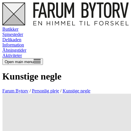
Butikker
Spisesteder
Delikaden
Information
Åbningstider
Aktiviteter
Open main menu
Kunstige negle
Farum Bytorv
/
Personlig pleje
/
Kunstige negle