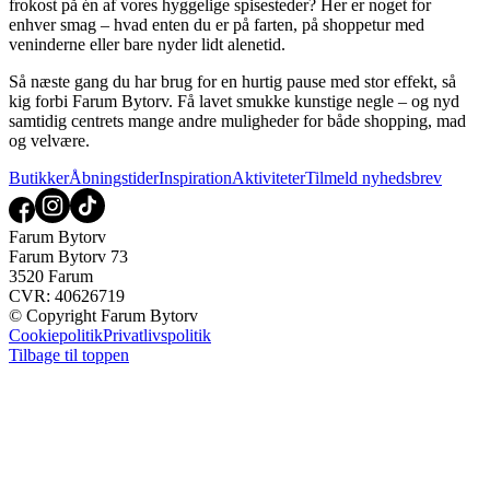
frokost på én af vores hyggelige spisesteder? Her er noget for
enhver smag – hvad enten du er på farten, på shoppetur med
veninderne eller bare nyder lidt alenetid.
Så næste gang du har brug for en hurtig pause med stor effekt, så
kig forbi Farum Bytorv. Få lavet smukke kunstige negle – og nyd
samtidig centrets mange andre muligheder for både shopping, mad
og velvære.
Butikker
Åbningstider
Inspiration
Aktiviteter
Tilmeld nyhedsbrev
Farum Bytorv
Farum Bytorv 73
3520 Farum
CVR: 40626719
© Copyright Farum Bytorv
Cookiepolitik
Privatlivspolitik
Tilbage til toppen