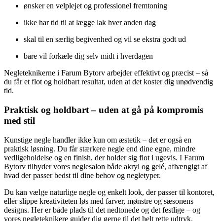
ønsker en velplejet og professionel fremtoning
ikke har tid til at lægge lak hver anden dag
skal til en særlig begivenhed og vil se ekstra godt ud
bare vil forkæle dig selv midt i hverdagen
Negleteknikerne i Farum Bytorv arbejder effektivt og præcist – så
du får et flot og holdbart resultat, uden at det koster dig unødvendig
tid.
Praktisk og holdbart – uden at gå på kompromis
med stil
Kunstige negle handler ikke kun om æstetik – det er også en
praktisk løsning. Du får stærkere negle end dine egne, mindre
vedligeholdelse og en finish, der holder sig flot i ugevis. I Farum
Bytorv tilbyder vores neglesalon både akryl og gelé, afhængigt af
hvad der passer bedst til dine behov og negletyper.
Du kan vælge naturlige negle og enkelt look, der passer til kontoret,
eller slippe kreativiteten løs med farver, mønstre og sæsonens
designs. Her er både plads til det nedtonede og det festlige – og
vores negleteknikere guider dig gerne til det helt rette udtryk.