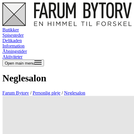
Butikker
Spisesteder
Delikaden
Information
Åbningstider
Aktiviteter
Open main menu
Neglesalon
Farum Bytorv
/
Personlig pleje
/
Neglesalon