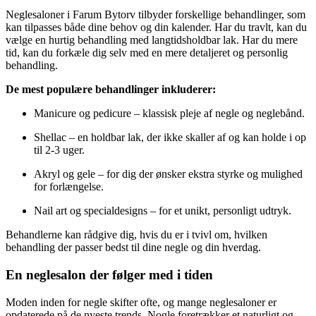
Neglesaloner i Farum Bytorv tilbyder forskellige behandlinger, som
kan tilpasses både dine behov og din kalender. Har du travlt, kan du
vælge en hurtig behandling med langtidsholdbar lak. Har du mere
tid, kan du forkæle dig selv med en mere detaljeret og personlig
behandling.
De mest populære behandlinger inkluderer:
Manicure og pedicure – klassisk pleje af negle og neglebånd.
Shellac – en holdbar lak, der ikke skaller af og kan holde i op
til 2-3 uger.
Akryl og gele – for dig der ønsker ekstra styrke og mulighed
for forlængelse.
Nail art og specialdesigns – for et unikt, personligt udtryk.
Behandlerne kan rådgive dig, hvis du er i tvivl om, hvilken
behandling der passer bedst til dine negle og din hverdag.
En neglesalon der følger med i tiden
Moden inden for negle skifter ofte, og mange neglesaloner er
opdaterede på de nyeste trends. Nogle foretrækker et naturligt og