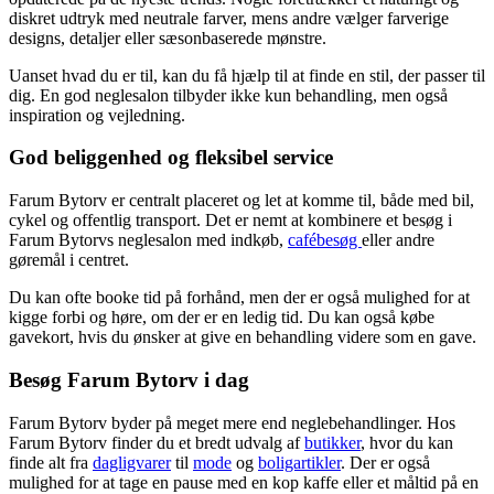
diskret udtryk med neutrale farver, mens andre vælger farverige
designs, detaljer eller sæsonbaserede mønstre.
Uanset hvad du er til, kan du få hjælp til at finde en stil, der passer til
dig. En god neglesalon tilbyder ikke kun behandling, men også
inspiration og vejledning.
God beliggenhed og fleksibel service
Farum Bytorv er centralt placeret og let at komme til, både med bil,
cykel og offentlig transport. Det er nemt at kombinere et besøg i
Farum Bytorvs neglesalon med indkøb,
cafébesøg
eller andre
gøremål i centret.
Du kan ofte booke tid på forhånd, men der er også mulighed for at
kigge forbi og høre, om der er en ledig tid. Du kan også købe
gavekort, hvis du ønsker at give en behandling videre som en gave.
Besøg Farum Bytorv i dag
Farum Bytorv byder på meget mere end neglebehandlinger. Hos
Farum Bytorv finder du et bredt udvalg af
butikker
, hvor du kan
finde alt fra
dagligvarer
til
mode
og
boligartikler
. Der er også
mulighed for at tage en pause med en kop kaffe eller et måltid på en