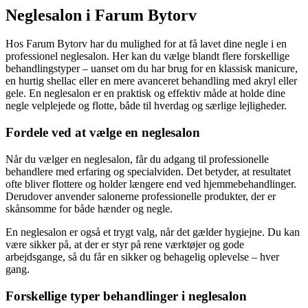
Neglesalon i Farum Bytorv
Hos Farum Bytorv har du mulighed for at få lavet dine negle i en
professionel neglesalon. Her kan du vælge blandt flere forskellige
behandlingstyper – uanset om du har brug for en klassisk manicure,
en hurtig shellac eller en mere avanceret behandling med akryl eller
gele. En neglesalon er en praktisk og effektiv måde at holde dine
negle velplejede og flotte, både til hverdag og særlige lejligheder.
Fordele ved at vælge en neglesalon
Når du vælger en neglesalon, får du adgang til professionelle
behandlere med erfaring og specialviden. Det betyder, at resultatet
ofte bliver flottere og holder længere end ved hjemmebehandlinger.
Derudover anvender salonerne professionelle produkter, der er
skånsomme for både hænder og negle.
En neglesalon er også et trygt valg, når det gælder hygiejne. Du kan
være sikker på, at der er styr på rene værktøjer og gode
arbejdsgange, så du får en sikker og behagelig oplevelse – hver
gang.
Forskellige typer behandlinger i neglesalon