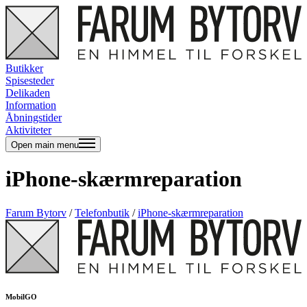
Butikker
Spisesteder
Delikaden
Information
Åbningstider
Aktiviteter
Open main menu
iPhone-skærmreparation
Farum Bytorv
/
Telefonbutik
/
iPhone-skærmreparation
MobilGO