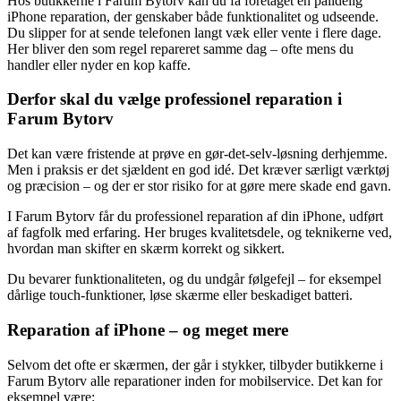
Hos butikkerne i Farum Bytorv kan du få foretaget en pålidelig
iPhone reparation, der genskaber både funktionalitet og udseende.
Du slipper for at sende telefonen langt væk eller vente i flere dage.
Her bliver den som regel repareret samme dag – ofte mens du
handler eller nyder en kop kaffe.
Derfor skal du vælge professionel reparation i
Farum Bytorv
Det kan være fristende at prøve en gør-det-selv-løsning derhjemme.
Men i praksis er det sjældent en god idé. Det kræver særligt værktøj
og præcision – og der er stor risiko for at gøre mere skade end gavn.
I Farum Bytorv får du professionel reparation af din iPhone, udført
af fagfolk med erfaring. Her bruges kvalitetsdele, og teknikerne ved,
hvordan man skifter en skærm korrekt og sikkert.
Du bevarer funktionaliteten, og du undgår følgefejl – for eksempel
dårlige touch-funktioner, løse skærme eller beskadiget batteri.
Reparation af iPhone – og meget mere
Selvom det ofte er skærmen, der går i stykker, tilbyder butikkerne i
Farum Bytorv alle reparationer inden for mobilservice. Det kan for
eksempel være: