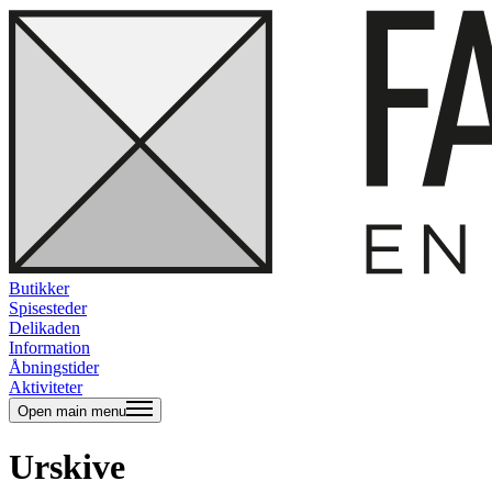
Butikker
Spisesteder
Delikaden
Information
Åbningstider
Aktiviteter
Open main menu
Urskive