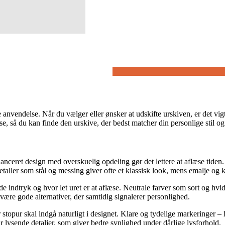
vendelse. Når du vælger eller ønsker at udskifte urskiven, er det vigtig
, så du kan finde den urskive, der bedst matcher din personlige stil o
anceret design med overskuelig opdeling gør det lettere at aflæse tiden
taller som stål og messing giver ofte et klassisk look, mens emalje og k
 indtryk og hvor let uret er at aflæse. Neutrale farver som sort og hvid 
ære gode alternativer, der samtidig signalerer personlighed.
opur skal indgå naturligt i designet. Klare og tydelige markeringer – hv
r lysende detaljer, som giver bedre synlighed under dårlige lysforhold.