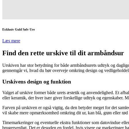
Exklusiv Guld Sølv Ure
Læs mere
Find den rette urskive til dit armbåndsur
Urskiven har stor betydning for både armbåndsurets udtryk og daglige an
gennemgår vi, hvad du bør overveje omkring design og vedligeholdelse
Urskivens design og funktion
Valget af urskive former både urets æstetik og anvendelighed. Et afbal
eller keramik, der hver især giver forskellige udtryk og egenskaber. Me
Farven på urskiven er også vigtig, da den betyder meget for det samlede
vil skabe mere opmærksomhed omkring dit ur, kan blå, grøn eller rød v
Timemarkeringer og eventuelle ekstra funktioner som datovindue eller st
brugervenligt. Det er desuden en fordel, hvis visere og markeringer ha