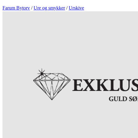
Farum Bytorv
/
Ure og smykker
/
Urskive